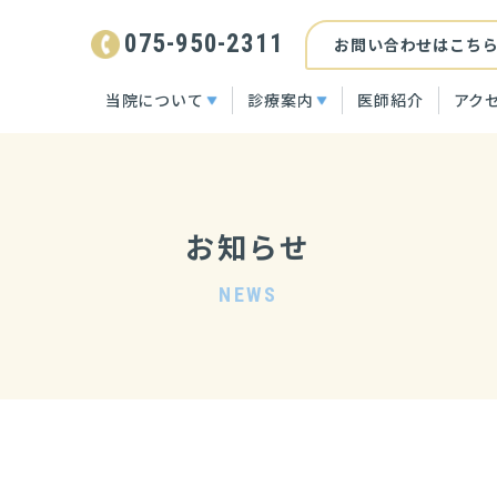
075-950-2311
お問い合わせはこち
当院について
診療案内
医師紹介
アク
サ
サ
ブ
ブ
施設案内
リ
一般皮膚科
リ
ン
ン
ク
ク
を
を
小児皮膚科
開
開
く
く
お知らせ
アレルギー科
美容皮膚科
NEWS
自費診療料金について