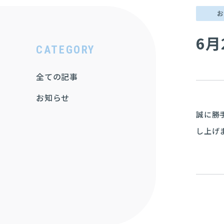
6
カ
CATEGORY
テ
ゴ
全ての記事
リ
お知らせ
ー
誠に勝
一
し上げ
覧